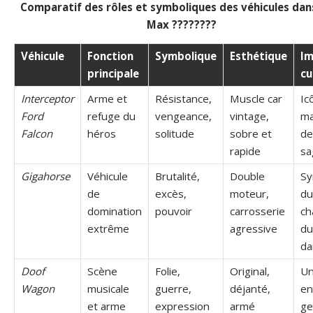
Comparatif des rôles et symboliques des véhicules da
Max ????????
Véhicule
Fonction
Symbolique
Esthétique
Im
principale
cu
Interceptor
Arme et
Résistance,
Muscle car
Ic
Ford
refuge du
vengeance,
vintage,
ma
Falcon
héros
solitude
sobre et
de
rapide
sa
Gigahorse
Véhicule
Brutalité,
Double
Sy
de
excès,
moteur,
du
domination
pouvoir
carrosserie
ch
extrême
agressive
du
da
Doof
Scène
Folie,
Original,
Un
Wagon
musicale
guerre,
déjanté,
en
et arme
expression
armé
ge