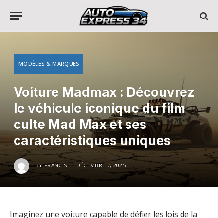
MODÈLES & MARQUES
Voiture Madmax : Découvrez
le véhicule iconique du film
culte Mad Max et ses
caractéristiques uniques
BY
FRANCIS
DÉCEMBRE 7, 2025
Imaginez une voiture capable de défier les lois de la