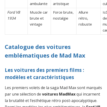
ambulante
artistique
cu
Ford V8
Muscle car
Force brute,
Allure
Ic
1934
brute et
nostalgie
rétro,
de
vintage
robuste
mu
ca
Catalogue des voitures
emblématiques de Mad Max
Les voitures des premiers films :
modèles et caractéristiques
Les premiers volets de la saga Mad Max sont marqués
par une sélection de
voitures MadMax
qui incarnent
la brutalité et l’esthétique rétro post-apocalyptique.
Parmi les modèles les plus emblématiques, la
Ford V8