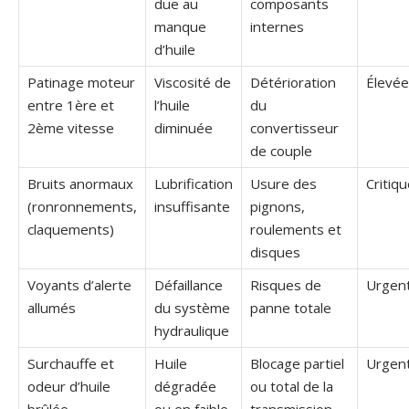
due au
composants
manque
internes
d’huile
Patinage moteur
Viscosité de
Détérioration
Élevée
entre 1ère et
l’huile
du
2ème vitesse
diminuée
convertisseur
de couple
Bruits anormaux
Lubrification
Usure des
Critiq
(ronronnements,
insuffisante
pignons,
claquements)
roulements et
disques
Voyants d’alerte
Défaillance
Risques de
Urgen
allumés
du système
panne totale
hydraulique
Surchauffe et
Huile
Blocage partiel
Urgen
odeur d’huile
dégradée
ou total de la