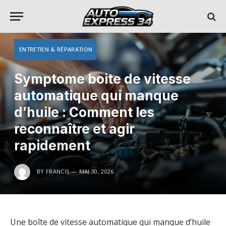
ENTRETIEN & RÉPARATION
Symptome boite de vitesse
automatique qui manque
d’huile : Comment les
reconnaître et agir
rapidement
BY
FRANCIS
MAI 30, 2026
Une boîte de vitesse automatique qui manque d’huile