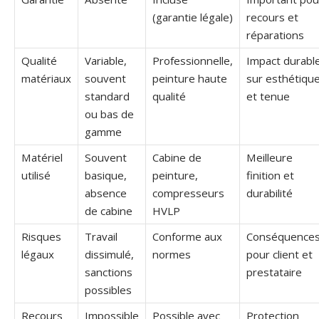
(garantie légale)
recours et
réparations
Qualité
Variable,
Professionnelle,
Impact durabl
matériaux
souvent
peinture haute
sur esthétiqu
standard
qualité
et tenue
ou bas de
gamme
Matériel
Souvent
Cabine de
Meilleure
utilisé
basique,
peinture,
finition et
absence
compresseurs
durabilité
de cabine
HVLP
Risques
Travail
Conforme aux
Conséquence
légaux
dissimulé,
normes
pour client et
sanctions
prestataire
possibles
Recours
Impossible
Possible avec
Protection