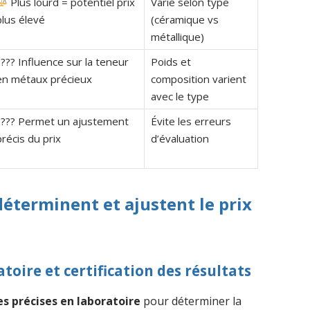
Plus lourd = potentiel prix
Varie selon type
plus élevé
(céramique vs
métallique)
???? Influence sur la teneur
Poids et
en métaux précieux
composition varient
avec le type
???? Permet un ajustement
Évite les erreurs
précis du prix
d’évaluation
éterminent et ajustent le prix
toire et certification des résultats
es précises en laboratoire
pour déterminer la