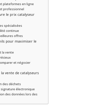
et plateformes en ligne
 et professionnel
vre le prix catalyseur
les spécialisées
lité continue
eilleures offres
eils pour maximiser le
t la vente
récieux
comparer et négocier
la vente de catalyseurs
on des déchets
 signature électronique
tion des données lors des