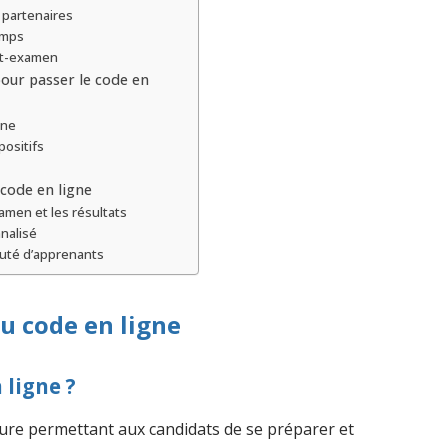
 partenaires
emps
st-examen
pour passer le code en
gne
positifs
 code en ligne
xamen et les résultats
nalisé
uté d’apprenants
u code en ligne
 ligne ?
ure permettant aux candidats de se préparer et