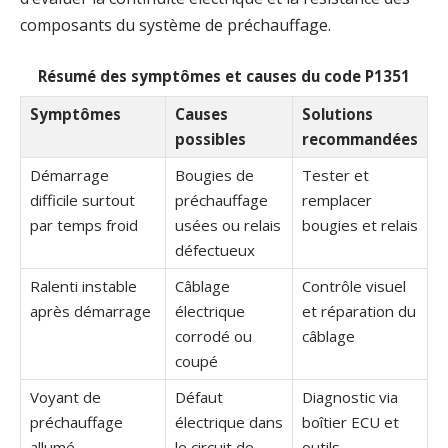
composants du système de préchauffage.
Résumé des symptômes et causes du code P1351
Symptômes
Causes
Solutions
possibles
recommandées
Démarrage
Bougies de
Tester et
difficile surtout
préchauffage
remplacer
par temps froid
usées ou relais
bougies et relais
défectueux
Ralenti instable
Câblage
Contrôle visuel
après démarrage
électrique
et réparation du
corrodé ou
câblage
coupé
Voyant de
Défaut
Diagnostic via
préchauffage
électrique dans
boîtier ECU et
allumé
le circuit de
outils