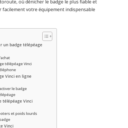
toroute, où dénicher le badge le plus fiable et
 facilement votre équipement indispensable
er un badge télépéage
d’achat
ge télépéage Vinci
 téléphone
 Vinci en ligne
activer le badge
télépéage
 télépéage Vinci
ters et poids lourds
 badge
e Vinci