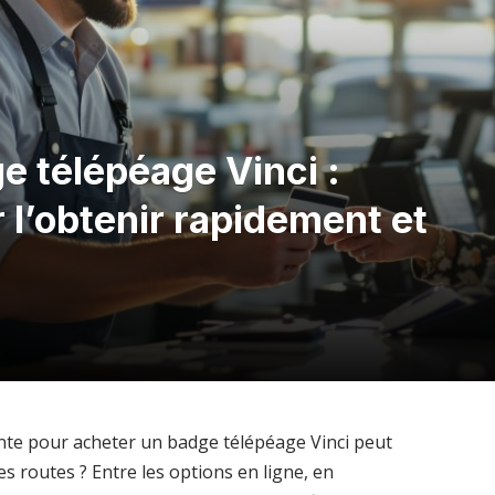
e télépéage Vinci :
 l’obtenir rapidement et
ente pour acheter un badge télépéage Vinci peut
s routes ? Entre les options en ligne, en