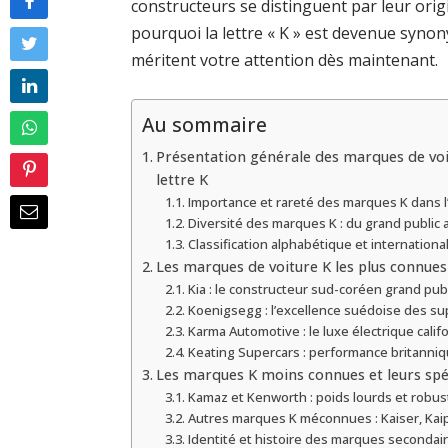
constructeurs se distinguent par leur orig
pourquoi la lettre « K » est devenue syno
méritent votre attention dès maintenant.
Au sommaire
Présentation générale des marques de vo
lettre K
Importance et rareté des marques K dans l
Diversité des marques K : du grand public au
Classification alphabétique et internation
Les marques de voiture K les plus connues
Kia : le constructeur sud-coréen grand publ
Koenigsegg : l’excellence suédoise des su
Karma Automotive : le luxe électrique calif
Keating Supercars : performance britanniq
Les marques K moins connues et leurs spéc
Kamaz et Kenworth : poids lourds et robu
Autres marques K méconnues : Kaiser, Kaipa
Identité et histoire des marques secondai