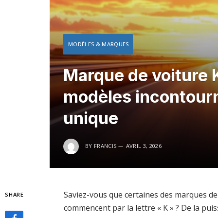
MODÈLES & MARQUES
Marque de voiture 
modèles incontourna
unique
BY
FRANCIS
AVRIL 3, 2026
Saviez-vous que certaines des marques de
SHARE
commencent par la lettre « K » ? De la pui