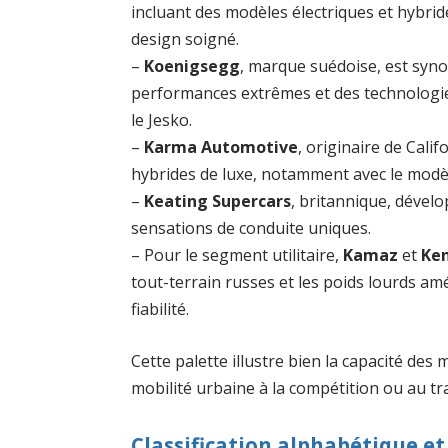
incluant des modèles électriques et hybride
design soigné.
–
Koenigsegg
, marque suédoise, est syn
performances extrêmes et des technologi
le Jesko.
–
Karma Automotive
, originaire de Calif
hybrides de luxe, notamment avec le modè
–
Keating Supercars
, britannique, dével
sensations de conduite uniques.
– Pour le segment utilitaire,
Kamaz
et
Ke
tout-terrain russes et les poids lourds am
fiabilité.
Cette palette illustre bien la capacité des 
mobilité urbaine à la compétition ou au tr
Classification alphabétique e