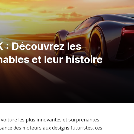
K : Découvrez les
bles et leur histoire
 voiture les plus innovantes et surprenantes
ssance des moteurs aux designs futuristes, ces