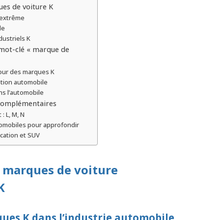
ues de voiture K
 extrême
le
dustriels K
u mot-clé « marque de
tour des marques K
ation automobile
ns l’automobile
 complémentaires
: L, M, N
tomobiles pour approfondir
ication et SUV
 marques de voiture
K
ues K dans l’industrie automobile