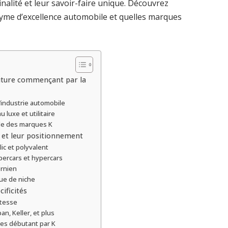
inalité et leur savoir-faire unique. Découvrez
nyme d’excellence automobile et quelles marques
iture commençant par la
’industrie automobile
 luxe et utilitaire
ale des marques K
 et leur positionnement
ic et polyvalent
percars et hypercars
ornien
ue de niche
ificités
stesse
n, Keller, et plus
res débutant par K