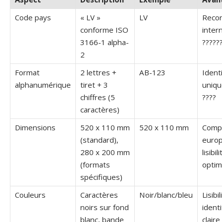
Code pays
« LV »
LV
Reco
conforme ISO
inter
3166-1 alpha-
?????
2
Format
2 lettres +
AB-123
Identi
alphanumérique
tiret + 3
uniqu
chiffres (5
????
caractères)
Dimensions
520 x 110 mm
520 x 110 mm
Compa
(standard),
euro
280 x 200 mm
lisibili
(formats
optim
spécifiques)
Couleurs
Caractères
Noir/blanc/bleu
Lisibil
noirs sur fond
identi
blanc, bande
claire