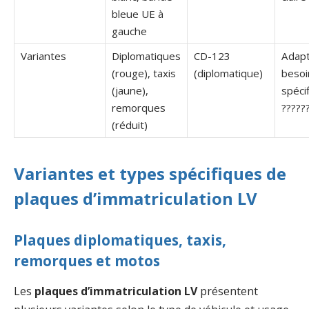
bleue UE à
gauche
Variantes
Diplomatiques
CD-123
Adapt
(rouge), taxis
(diplomatique)
besoi
(jaune),
spéci
remorques
?????
(réduit)
Variantes et types spécifiques de
plaques d’immatriculation LV
Plaques diplomatiques, taxis,
remorques et motos
Les
plaques d’immatriculation LV
présentent