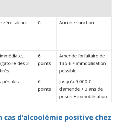
 zéro, alcool
0
Aucune sanction
 immédiate,
6
Amende forfaitaire de
igatoire dès 3
points
135 € + immobilisation
tirés
possible
s pénales
6
Jusqu’à 9 000 €
points
d’amende + 3 ans de
prison + immobilisation
 cas d’alcoolémie positive chez