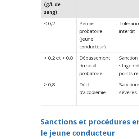
(g/L de
sang)
≤ 0,2
Permis
Tolérance
probatoire
interdit
(jeune
conducteur)
> 0,2 et < 0,8
Dépassement
Sanction
du seuil
stage obl
probatoire
points re
≥ 0,8
Délit
Sanction
d’alcoolémie
sévères
Sanctions et procédures en
le jeune conducteur