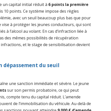
n capital initial réduit à
6 points la première
is 10 points. Ce système impose des règles
olémie, avec un seuil beaucoup plus bas que pour
e vise à protéger les jeunes conducteurs, qui sont
s à l’alcool au volant. En cas d’infraction liée à
 pas des mêmes possibilités de récupération
nfractions, et le stage de sensibilisation devient
n dépassement du seuil
aîne une sanction immédiate et sévère. Le jeune
ints
sur son permis probatoire, ce qui peut
is, compte tenu du capital réduit. L’amende
uvent de l’immobilisation du véhicule. Au-delà de
c des sanctions pouvant atteindre
9 000 € d’amende