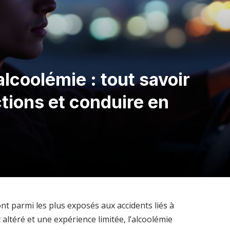
lcoolémie : tout savoir
ctions et conduire en
nt parmi les plus exposés aux accidents liés à
 altéré et une expérience limitée, l’alcoolémie