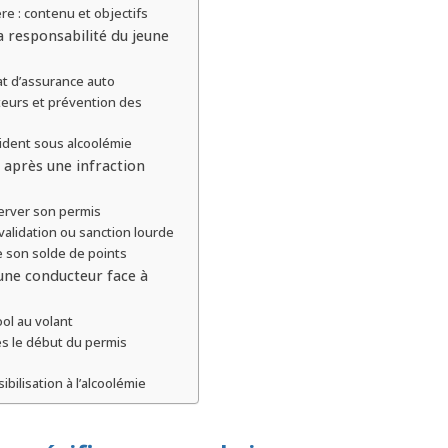
ère : contenu et objectifs
a responsabilité du jeune
at d’assurance auto
eurs et prévention des
cident sous alcoolémie
 après une infraction
éserver son permis
validation ou sanction lourde
e son solde de points
une conducteur face à
ool au volant
s le début du permis
bilisation à l’alcoolémie