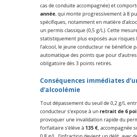
cas de conduite accompagnée) et comporte u
année
, qui monte progressivement à 8 pu
spécifiques, notamment en matière d’alco
un permis classique (0,5 g/L). Cette mesur
statistiquement plus exposés aux risques lié
l’alcool, le jeune conducteur ne bénéficie
automatique des points que pour d’autres i
obligatoire dès 3 points retirés.
Conséquences immédiates d’u
d’alcoolémie
Tout dépassement du seuil de 0,2 g/L entr
conducteur s’expose à un
retrait de 6 po
provoquer une invalidation rapide du perm
forfaitaire s’élève à
135 €
, accompagnée so
0,8 g/L, l’infraction devient un délit, ave