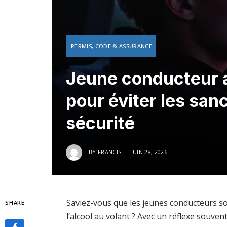
PERMIS, CODE & ASSURANCE
Jeune conducteur a
pour éviter les san
sécurité
BY
FRANCIS
JUIN 28, 2026
Saviez-vous que les jeunes conducteurs so
SHARE
l’alcool au volant ? Avec un réflexe souvent