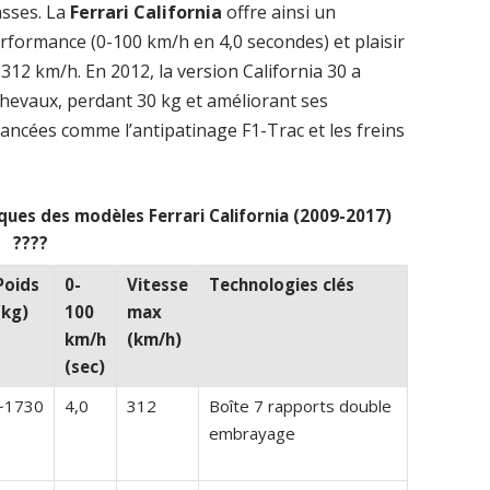
asses. La
Ferrari California
offre ainsi un
formance (0-100 km/h en 4,0 secondes) et plaisir
312 km/h. En 2012, la version California 30 a
hevaux, perdant 30 kg et améliorant ses
ncées comme l’antipatinage F1-Trac et les freins
ques des modèles Ferrari California (2009-2017)
????
Poids
0-
Vitesse
Technologies clés
(kg)
100
max
km/h
(km/h)
(sec)
~1730
4,0
312
Boîte 7 rapports double
embrayage