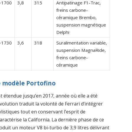
~1700
3,8
315
Antipatinage F1-Trac,
freins carbone-
céramique Brembo,
suspension magnétique
Delphi
~1730
3,6
318
Suralimentation variable,
suspension MagnaRide,
freins carbone-
céramique
e modèle Portofino
st étendue jusqu’en 2017, année où elle a été
volution traduit la volonté de Ferrari d’intégrer
listiques tout en conservant l’esprit de
caractérise la California. La dernière phase de ce
roduit un moteur V8 bi-turbo de 3,9 litres délivrant