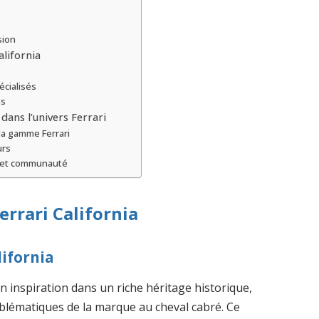
sion
alifornia
écialisés
és
 dans l’univers Ferrari
la gamme Ferrari
urs
es et communauté
Ferrari California
lifornia
 inspiration dans un riche héritage historique,
mblématiques de la marque au cheval cabré. Ce