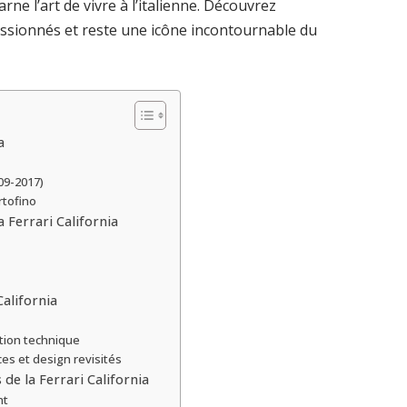
arne l’art de vivre à l’italienne. Découvrez
passionnés et reste une icône incontournable du
a
09-2017)
rtofino
a Ferrari California
California
ation technique
ces et design revisités
 de la Ferrari California
nt