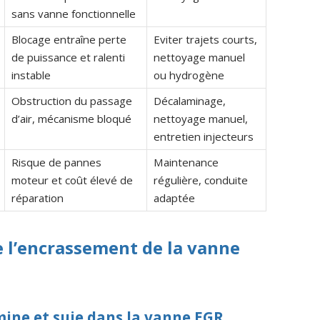
sans vanne fonctionnelle
Blocage entraîne perte
Eviter trajets courts,
de puissance et ralenti
nettoyage manuel
instable
ou hydrogène
Obstruction du passage
Décalaminage,
d’air, mécanisme bloqué
nettoyage manuel,
entretien injecteurs
Risque de pannes
Maintenance
moteur et coût élevé de
régulière, conduite
réparation
adaptée
 l’encrassement de la vanne
ine et suie dans la vanne EGR