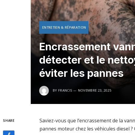
ENTRETIEN & RÉPARATION
Encrassement vann
détecter et le nett
éviter les pannes
BY
FRANCIS
NOVEMBRE 23, 2025
Saviez-vous que l’encrassement de la van
SHARE
pannes moteur chez les véhicules diesel ?