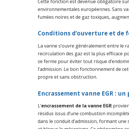
Cette fonction est devenue obligatoire s
environnementales européennes. Sans vann
fumées noires et de gaz toxiques, augmen
Conditions d’ouverture et de 
La vanne s’ouvre généralement entre le ra
recirculation des gaz est la plus efficace po
se ferme pour éviter tout risque d’end
l’admission. Le bon fonctionnement de ce
propre et sans obstruction.
Encrassement vanne EGR : un
L’
encrassement de la vanne EGR
provien
résidus issus d’une combustion incomplète
dans le conduit d’admission, formant une so
et bloque le mécanisme. Ce phénomène est a