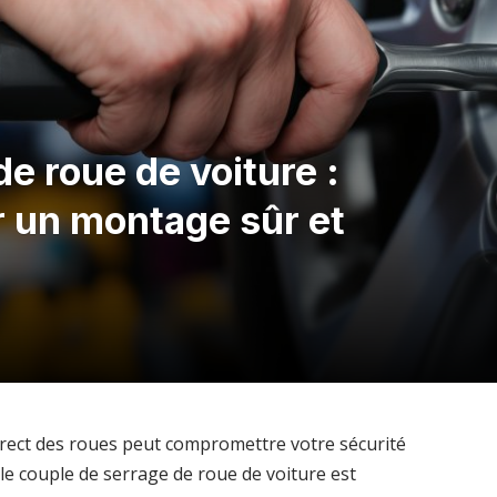
e roue de voiture :
 un montage sûr et
rrect des roues peut compromettre votre sécurité
le couple de serrage de roue de voiture est