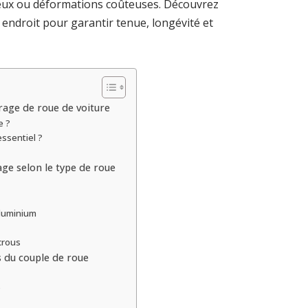
reux ou déformations coûteuses. Découvrez
endroit pour garantir tenue, longévité et
rage de roue de voiture
e ?
ssentiel ?
ge selon le type de roue
aluminium
crous
s du couple de roue
e