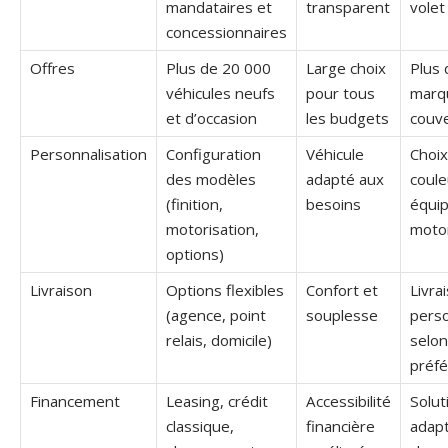
mandataires et
transparent
volet
concessionnaires
Offres
Plus de 20 000
Large choix
Plus 
véhicules neufs
pour tous
marq
et d’occasion
les budgets
couv
Personnalisation
Configuration
Véhicule
Choix
des modèles
adapté aux
coule
(finition,
besoins
équi
motorisation,
motor
options)
Livraison
Options flexibles
Confort et
Livra
(agence, point
souplesse
pers
relais, domicile)
selon
préf
Financement
Leasing, crédit
Accessibilité
Solut
classique,
financière
adap