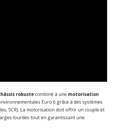
châssis robuste
combiné à une
motorisation
environnementales Euro 6 grâce à des systèmes
les, SCR). La motorisation doit offrir un couple et
arges lourdes tout en garantissant une