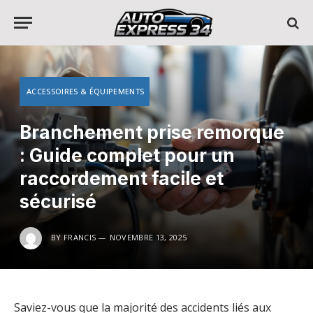
ACCESSOIRES & ÉQUIPEMENTS
Branchement prise remorque
: Guide complet pour un
raccordement facile et
sécurisé
BY
FRANCIS
NOVEMBRE 13, 2025
Saviez-vous que la majorité des accidents liés aux