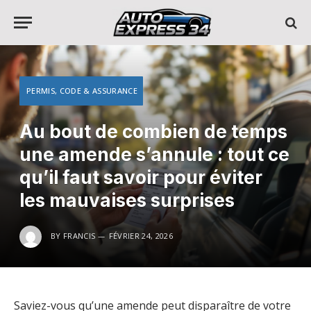
PERMIS, CODE & ASSURANCE
Au bout de combien de temps
une amende s’annule : tout ce
qu’il faut savoir pour éviter
les mauvaises surprises
BY
FRANCIS
FÉVRIER 24, 2026
Saviez-vous qu’une amende peut disparaître de votre